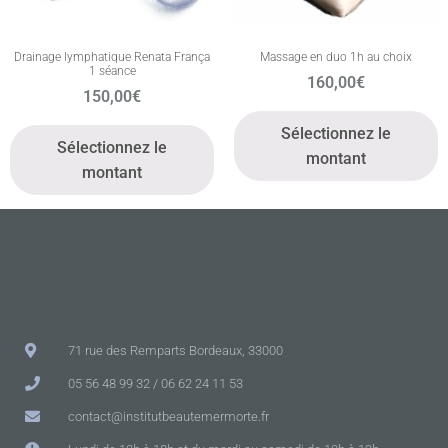
Drainage lymphatique Renata França
Massage en duo 1h au choix
1 séance
160,00
€
150,00
€
Sélectionnez le
Sélectionnez le
montant
montant
71 rue des Remparts Bordeaux, 33000
05 56 48 99 32 / 06 62 24 11 53
contact@institutbeautemermorte.fr