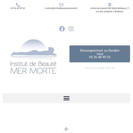
05 56 48 99 32
contact@institutbeautemermorte.fr
Institut de beauté Mer Morte Bordeaux, 71
rue des remparts à Bordeaux
Renseignement ou Rendez-
vous
05 56 48 99 32
Du lundi au samedi 10h-19h