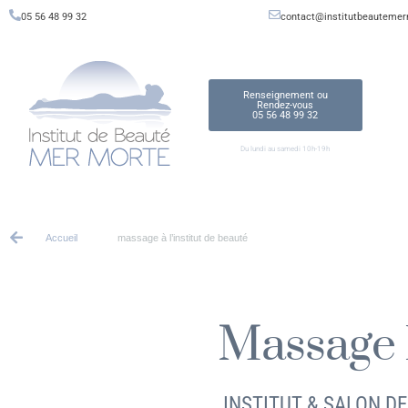
05 56 48 99 32
contact@institutbeautemer
Renseignement ou
Rendez-vous
05 56 48 99 32
Du lundi au samedi 10h-19h
Accueil
massage à l’institut de beauté
Massage
INSTITUT & SALON D