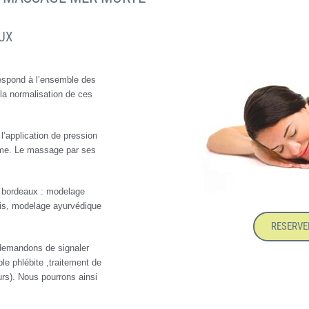
UX
espond à l’ensemble des
la normalisation de ces
’application de pression
isme. Le massage par ses
à bordeaux : modelage
ais, modelage ayurvédique
RESERVE
demandons de signaler
e phlébite ,traitement de
rs). Nous pourrons ainsi