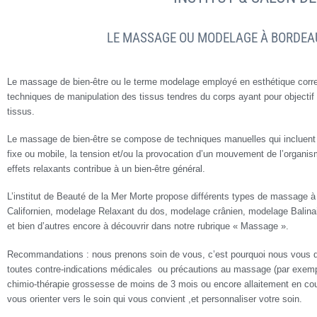
LE MASSAGE OU MODELAGE À BORDEA
Le massage de bien-être ou le terme modelage employé en esthétique corr
techniques de manipulation des tissus tendres du corps ayant pour objectif 
tissus.
Le massage de bien-être se compose de techniques manuelles qui incluent l
fixe ou mobile, la tension et/ou la provocation d’un mouvement de l’organ
effets relaxants contribue à un bien-être général.
L’institut de Beauté de la Mer Morte propose différents types de massage 
Californien, modelage Relaxant du dos, modelage crânien, modelage Balin
et bien d’autres encore à découvrir dans notre rubrique « Massage ».
Recommandations : nous prenons soin de vous, c’est pourquoi nous vous 
toutes contre-indications médicales ou précautions au massage (par exempl
chimio-thérapie grossesse de moins de 3 mois ou encore allaitement en cou
vous orienter vers le soin qui vous convient ,et personnaliser votre soin.