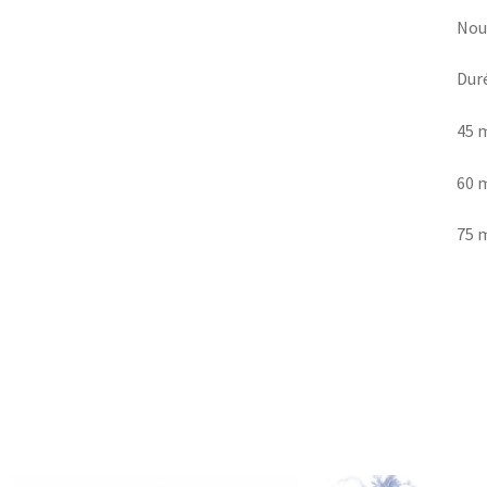
Nou
Duré
45 
60 
75 