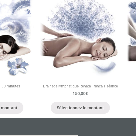
n 30 minutes
Drainage lymphatique Renata França 1 séance
€
150,00
€
e montant
Sélectionnez le montant