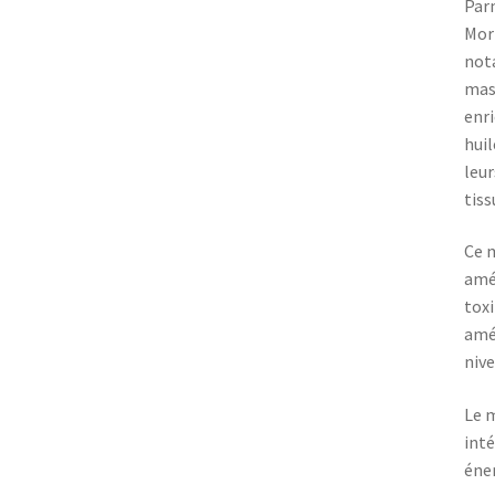
Parm
Mort
nota
mass
enri
huil
leur
tiss
Ce m
amél
toxi
amél
nive
Le 
inté
éner