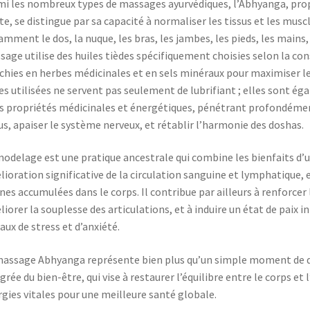
i les nombreux types de massages ayurvédiques, l’Abhyanga, prop
e, se distingue par sa capacité à normaliser les tissus et les muscl
mment le dos, la nuque, les bras, les jambes, les pieds, les mains, 
age utilise des huiles tièdes spécifiquement choisies selon la cons
chies en herbes médicinales et en sels minéraux pour maximiser le
es utilisées ne servent pas seulement de lubrifiant ; elles sont é
s propriétés médicinales et énergétiques, pénétrant profondément
us, apaiser le système nerveux, et rétablir l’harmonie des doshas.
odelage est une pratique ancestrale qui combine les bienfaits d’
ioration significative de la circulation sanguine et lymphatique, e
nes accumulées dans le corps. Il contribue par ailleurs à renforce
iorer la souplesse des articulations, et à induire un état de paix in
aux de stress et d’anxiété.
massage Abhyanga représente bien plus qu’un simple moment de dé
grée du bien-être, qui vise à restaurer l’équilibre entre le corps et l
gies vitales pour une meilleure santé globale.