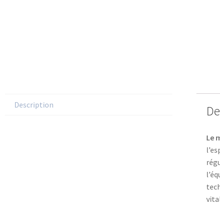
Description
De
Le 
l’es
régu
l’éq
tech
vita