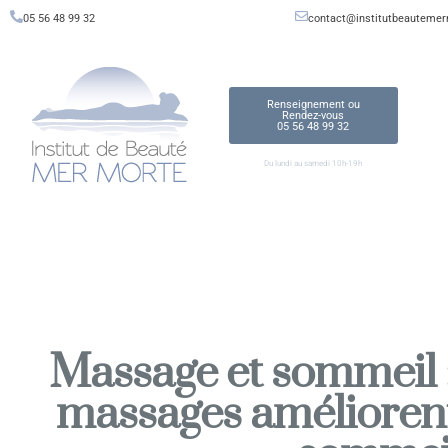
05 56 48 99 32
contact@institutbeautemer
Renseignement ou
Rendez-vous
05 56 48 99 32
Du lundi au samedi 10h-19h
Massage et sommeil 
massages améliorent