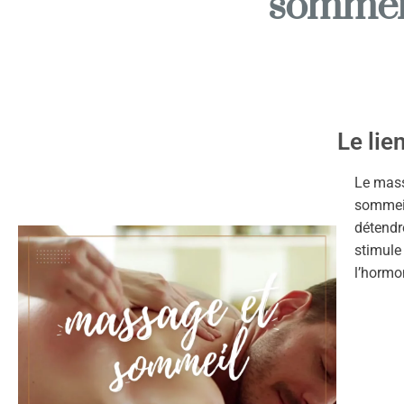
sommei
Le lie
Le mass
sommeil 
détendr
stimule
l’hormo