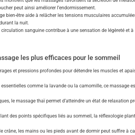
 montrent que les massages favorisent la sécrétion de mélatonin
ucher peut ainsi améliorer l’endormissement.
 bien-être aide à relâcher les tensions musculaires accumulées 
urant la nuit.
circulation sanguine contribue à une sensation de légèreté et à 
ssage les plus efficaces pour le sommeil
ages et pressions profondes pour détendre les muscles et apais
 essentielles comme la lavande ou la camomille, ce massage est 
ques, le massage thaï permet d’atteindre un état de relaxation p
ant des points spécifiques liés au sommeil, la réflexologie plant
crâne, les mains ou les pieds avant de dormir peut suffire à calm