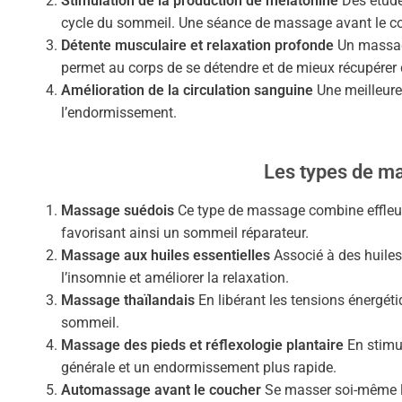
Stimulation de la production de mélatonine
Des études
cycle du sommeil. Une séance de massage avant le co
Détente musculaire et relaxation profonde
Un massage
permet au corps de se détendre et de mieux récupérer d
Amélioration de la circulation sanguine
Une meilleure 
l’endormissement.
Les types de ma
Massage suédois
Ce type de massage combine effleur
favorisant ainsi un sommeil réparateur.
Massage aux huiles essentielles
Associé à des huiles
l’insomnie et améliorer la relaxation.
Massage thaïlandais
En libérant les tensions énergéti
sommeil.
Massage des pieds et réflexologie plantaire
En stimul
générale et un endormissement plus rapide.
Automassage avant le coucher
Se masser soi-même le 