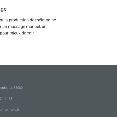
age
ant la production de mélatonine
par un massage manuel, un
 pour mieux dormir.
Bordeaux, 33000
 24 11 53
emermorte.fr