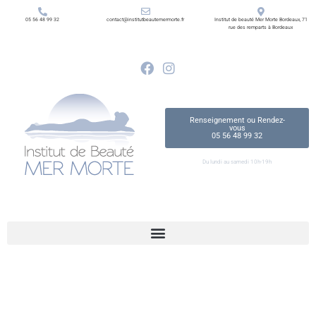
05 56 48 99 32
contact@institutbeautemermorte.fr
Institut de beauté Mer Morte Bordeaux, 71
rue des remparts à Bordeaux
Renseignement ou Rendez-
vous
05 56 48 99 32
Du lundi au samedi 10h-19h