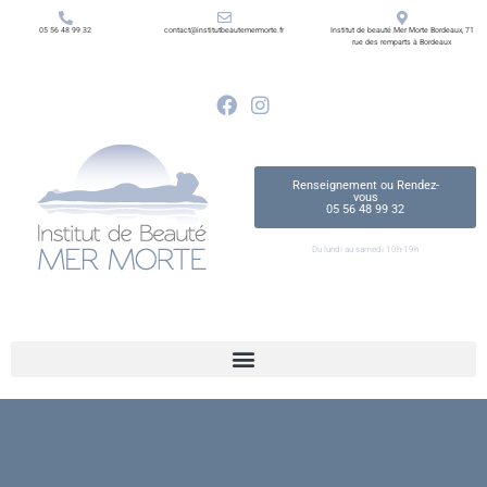
05 56 48 99 32
contact@institutbeautemermorte.fr
Institut de beauté Mer Morte Bordeaux, 71
rue des remparts à Bordeaux
Renseignement ou Rendez-
vous
05 56 48 99 32
Du lundi au samedi 10h-19h